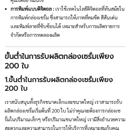
การพิมพ์แบบดิจิตอล :
เราใช้เทคโนโลยีดิจิตอลที่ทันสมัยใน
การพิมพ์กล่องเซรั่ม ซึ่งสามารถให้ภาพที่คมชัด สีสันเด่น
และพิมพ์ลายที่ซับซ้อนได้ เหมาะสำหรับการผลิตรายการ
จำกัดหรือการทดลองผลิต
ขั้นต่ำในการรับผลิตกล่องเซรั่มเพียง
200 ใบ
1.ขั้นต่ำในการรับผลิตกล่องเซรั่มเพียง
200 ใบ
เราสนับสนุนทั้งธุรกิจขนาดเล็กและขนาดใหญ่ เราสามารถรับ
ผลิตกล่องเซรั่มเริ่มต้นที่ 200 ใบ ไม่ว่าคุณจะต้องการกล่องเซ
รั่มในปริมาณเล็กๆ หรือปริมาณขนาดใหญ่ เรามีสิ่งอำนวยความ
สะดวกและความสามารถในการให้บริการที่เหมาะสมกับคุณ