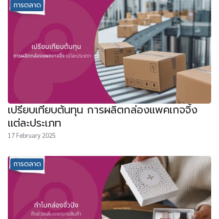
การตลาด
เปรียบเทียบต้นทุน การผลิตกล่องแพคเกจจิ้ง
แต่ละประเภท
17 February 2025
การตลาด