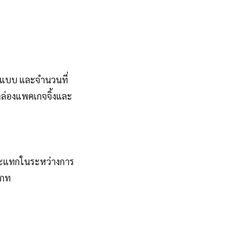
กแบบ และจำนวนที่
กล่องแพคเกจจิ้งและ
กระแทกในระหว่างการ
เภท