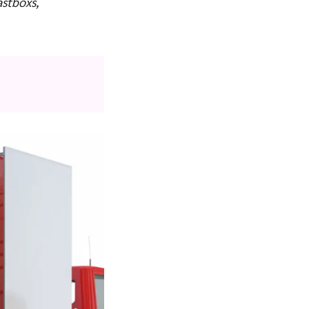
astboxs,