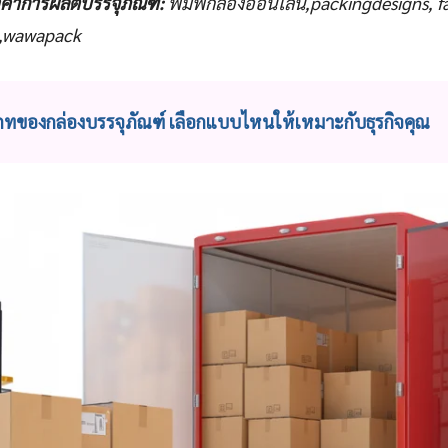
คาการผลิตบรรจุภัณฑ์:
พิมพ์กล่องออนไลน์,packingdesigns, f
g,wawapack
ทของกล่องบรรจุภัณฑ์ เลือกแบบไหนให้เหมาะกับธุรกิจคุณ