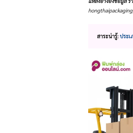
แหล่งอ้างอิงข้อมูล
รา
hongthaipackagin
สาระน่ารู้:
ประเภ