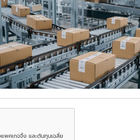
พคเกจจิ้ง และต้นทุนเฉลี่ย