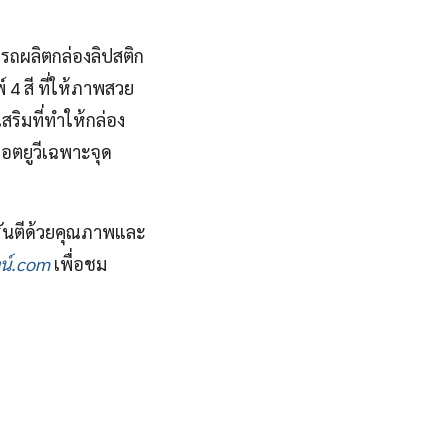
รถผลิตกล่องลิปสติก
4 สี ที่ให้ภาพสวย
ริมที่ทำให้กล่อง
ปอตยูวีเฉพาะจุด
การันตีด้วยคุณภาพและ
น์.com
เพื่อชม