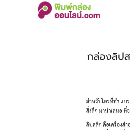
Skip
to
content
S
fo
กล่องลิปส
สำหรับใครที่ทำ แบรน
สิ่งดีๆ มานำเสนอ ที
ลิปสติก คือเครื่องส