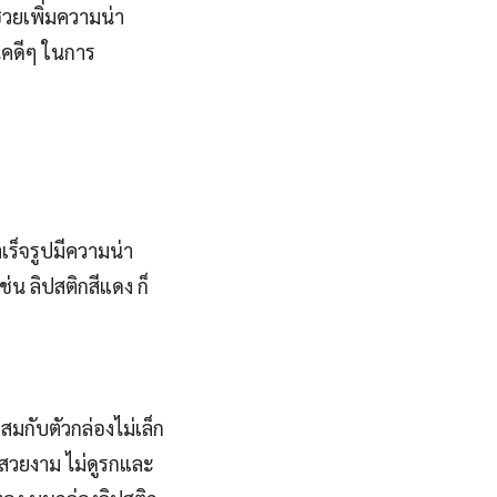
่วยเพิ่มความน่า
ิคดีๆ ในการ
เร็จรูปมีความน่า
่น ลิปสติกสีแดง ก็
มกับตัวกล่องไม่เล็ก
งสวยงาม ไม่ดูรกและ