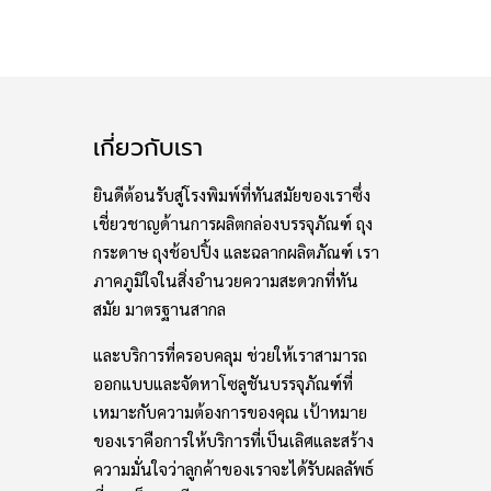
เกี่ยวกับเรา
ยินดีต้อนรับสู่โรงพิมพ์ที่ทันสมัยของเราซึ่ง
เชี่ยวชาญด้านการผลิตกล่องบรรจุภัณฑ์ ถุง
กระดาษ ถุงช้อปปิ้ง และฉลากผลิตภัณฑ์ เรา
ภาคภูมิใจในสิ่งอำนวยความสะดวกที่ทัน
สมัย มาตรฐานสากล
และบริการที่ครอบคลุม ช่วยให้เราสามารถ
ออกแบบและจัดหาโซลูชันบรรจุภัณฑ์ที่
เหมาะกับความต้องการของคุณ เป้าหมาย
ของเราคือการให้บริการที่เป็นเลิศและสร้าง
ความมั่นใจว่าลูกค้าของเราจะได้รับผลลัพธ์