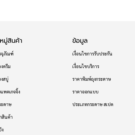
มู่สินค้า
ข้อมูล
จุภัณฑ์
เงื่อนไขการรับประกัน
องครีม
เงื่อนไขบริการ
งสบู่
ราคาพิมพ์ถุงกระดาษ
พคเกจจิ้ง
ราคาออกแบบ
กระดาษ
ประเภทกระดาษ สเปค
กสินค้า
ปัง