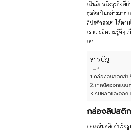
เป็นอีกหนึ่งธุรกิจที
ธุรกิจเป็นอย่างมาก 
ลิปสติกสวยๆ ได้ตามใจ
เราเลยมีความรู้ดีๆ เ
เลย!
สารบัญ
กล่องลิปสติกสำ
เทคนิคออกแบบกล
รับผลิตและออกแ
กล่องลิปสติ
กล่องลิปสติกสำเร็จร