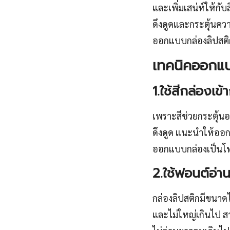
และเพิ่มเสน่ห์ให้กับ
ดึงดูดและกระตุ้นควา
ออกแบบกล่องลิปสติก 
เทคนิคออกแบ
1.ใช้สีกล่องเข้
เพราะสีช่วยกระตุ้นอ
ดึงดูด แนะนำให้ออกแ
ออกแบบกล่องเป็นโท
2.ใช้ฟอนต์อ่า
กล่องลิปสติกมีขนาด
และไม่ใหญ่เกินไป ส