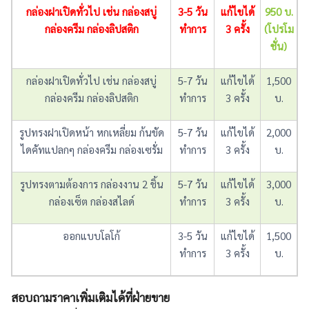
กล่องฝาเปิดทั่วไป เช่น กล่องสบู่
3-5 วัน
แก้ไขได้
950 บ.
กล่องครีม กล่องลิปสติก
ทำการ
3 ครั้ง
(โปรโม
ชั่น)
กล่องฝาเปิดทั่วไป เช่น กล่องสบู่
5-7 วัน
แก้ไขได้
1,500
กล่องครีม กล่องลิปสติก
ทำการ
3 ครั้ง
บ.
รูปทรงฝาเปิดหน้า หกเหลี่ยม ก้นขัด
5-7 วัน
แก้ไขได้
2,000
ไดคัทแปลกๆ กล่องครีม กล่องเซรั่ม
ทำการ
3 ครั้ง
บ.
รูปทรงตามต้องการ กล่องงาน 2 ชิ้น
5-7 วัน
แก้ไขได้
3,000
กล่องเซ็ต กล่องสไลด์
ทำการ
3 ครั้ง
บ.
ออกแบบโลโก้
3-5 วัน
แก้ไขได้
1,500
ทำการ
3 ครั้ง
บ.
สอบถามราคาเพิ่มเติมได้ที่ฝ่ายขาย