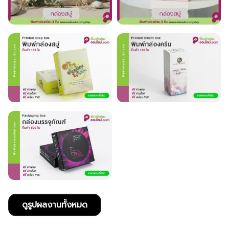
ดูรูปผลงานทั้งหมด