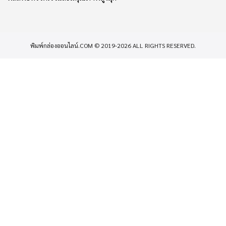
พิมพ์กล่องออนไลน์.COM © 2019-2026 ALL RIGHTS RESERVED.