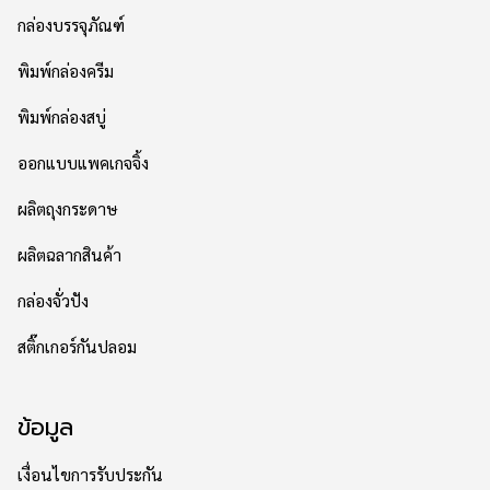
กล่องบรรจุภัณฑ์
พิมพ์กล่องครีม
พิมพ์กล่องสบู่
ออกแบบแพคเกจจิ้ง
ผลิตถุงกระดาษ
ผลิตฉลากสินค้า
กล่องจั่วปัง
สติ๊กเกอร์กันปลอม
ข้อมูล
เงื่อนไขการรับประกัน