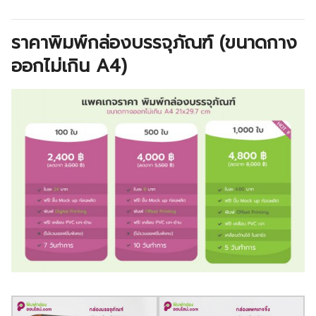
ราคาพิมพ์กล่องบรรจุภัณฑ์ (ขนาดกาง
ออกไม่เกิน A4)