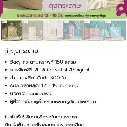
ทำถุงกระดาษ
วัสดุ:
กระดาษคราฟท์ 150 แกรม
การพิมพ์สี:
พิมพ์ Offset 4 สี/Digital
จำนวนผลิต:
ขั้นต่ำ 300 ใบ
ระยะเวลาผลิต:
12 – 15 วันทำการ
บริการ:
ออกแบบฟรี
หูหิ้ว:
มีเชือกหูหิ้วหลากหลายรูปแบบให้เลือก
โปรโมชั่น!
พิเศษหรือขอใบเสนอราคา
ติดต่อฝ่ายขายเพื่อสอบถามรายละเอียด