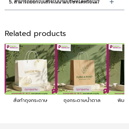
5. สามารถออกใบเสร็จในนามบริษัทได้หรือไม่?
Related products
สั่งทำถุงกระดาษ
ถุงกระดาษน้ำตาล
พิมพ์