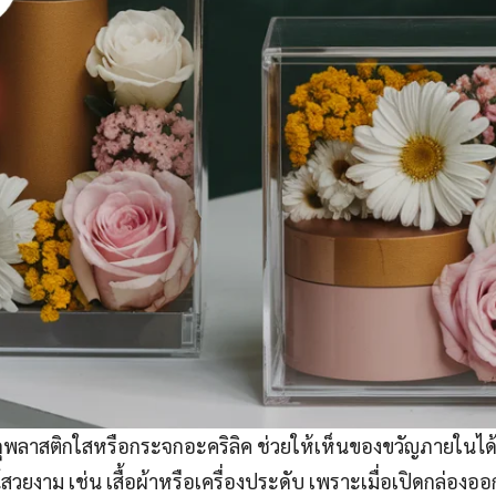
สดุพลาสติกใสหรือกระจกอะคริลิค ช่วยให้เห็นของขวัญภายในได
์สวยงาม เช่น เสื้อผ้าหรือเครื่องประดับ เพราะเมื่อเปิดกล่องออก