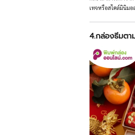
เทจหรือสไตล์มินิมอล
4.กล่องธีมตา