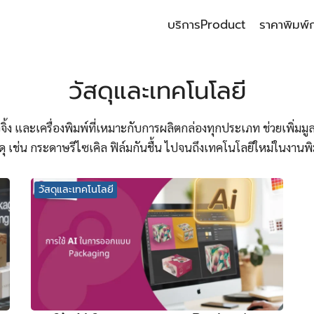
บริการ
Product
ราคาพิมพ์
earch
r:
วัสดุและเทคโนโลยี
จิ้ง และเครื่องพิมพ์ที่เหมาะกับการผลิตกล่องทุกประเภท ช่วยเพิ
สดุ เช่น กระดาษรีไซเคิล ฟิล์มกันชื้น ไปจนถึงเทคโนโลยีใหม่ในงานพิ
วัสดุและเทคโนโลยี