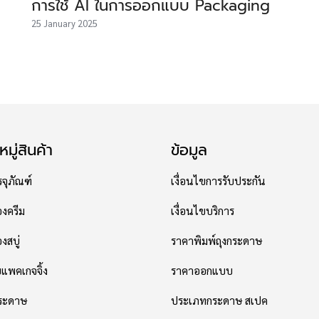
การใช้ AI ในการออกแบบ Packaging
25 January 2025
มู่สินค้า
ข้อมูล
จุภัณฑ์
เงื่อนไขการรับประกัน
องครีม
เงื่อนไขบริการ
งสบู่
ราคาพิมพ์ถุงกระดาษ
พคเกจจิ้ง
ราคาออกแบบ
กระดาษ
ประเภทกระดาษ สเปค