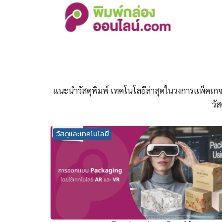
Skip
to
content
S
fo
แนะนำวัสดุพิมพ์ เทคโนโลยีล่าสุดในวงการแพ็คเกจ
วั
วัสดุและเทคโนโลยี