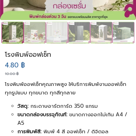
โรงพิมพ์ออฟเซ็ท
Original
Current
4.80
฿
price
10.00
฿
price
โรงพิมพ์ออฟเซ็ทคุณภาพสูง ให้บริการพิมพ์งานออฟเซ็ท
was:
is:
ทุกรูปแบบ ทุกขนาด ทุกสีทุกลาย
10.00 ฿.
4.80 ฿.
วัสดุ:
กระดาษอาร์ตการ์ด 350 แกรม
ขนาดกล่องบรรจุภัณฑ์:
ขนาดกางออกไม่เกิน A4 /
A5
การพิมพ์สี:
พิมพ์ 4 สี ออฟเซ็ท / ดิจิตอล