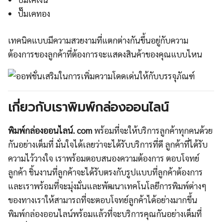
ปั๊มเคทอง
เทคนิคแบบมีความสวยงามที่แตกต่างกันขึ้นอยู่กับความ
ต้องการของลูกค้าที่ต้องการจะแสดงสินค้าของคุณแบบไหน
เกี่ยวกับเราพิมพ์กล่องออนไลน์
พิมพ์กล่องออนไลน์. com
พร้อมที่จะให้บริการลูกค้าทุกคนด้วย
กันอย่างเต็มที่ มั่นใจได้เลยว่าจะได้รับบริการที่ดี ลูกค้าที่ได้รับ
ความไว้วางใจ
เราพร้อมตอบสนองความต้องการ ตอบโจทย์
ลูกค้า ชิ้นงานที่ลูกค้าจะได้รับตรงกับรูปแบบที่ลูกค้าต้องการ
และเราพร้อมที่จะมุ่งมั่นและพัฒนาเทคโนโลยีการพิมพ์ต่างๆ
ของทางเราให้สามารถที่จะตอบโจทย์ลูกค้าได้อย่างมากขึ้น
พิมพ์กล่องออนไลน์พร้อมแล้วที่จะบริการคุณกันอย่างเต็มที่