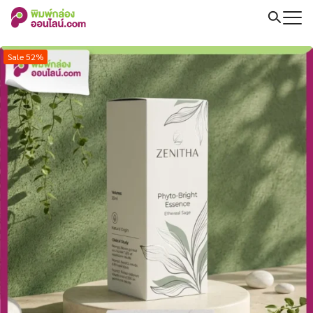
Skip
to
Search
content
for:
Sale 52%