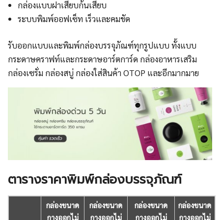
กล่องแบบฝาเสียบก้นเสียบ
ระบบพิมพ์ออฟเซ็ท เร็วและคมชัด
รับออกแบบและพิมพ์กล่องบรรจุภัณฑ์ทุกรูปแบบ ทั้งแบบ
กระดาษคราฟท์และกระดาษอาร์ตการ์ด กล่องอาหารเสริม
กล่องเซรั่ม กล่องสบู่ กล่องใส่สินค้า OTOP และอีกมากมาย
ตารางราคาพิมพ์กล่องบรรจุภัณฑ์
กล่องขนาด
กล่องขนาด
กล่องขนาด
กล่องขนาด
กางออกไม่
กางออกไม่
กางออกไม่
กางออกไม่