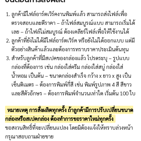
ลูกค้ามีไฟล์อาร์ตเวิร์คงานพิมพ์แล้ว สามารถส่งไฟล์เพื่อ
ตรวจสอบและตีราคา – ถ้าไฟล์สมบูรณ์แบบ สามารถเริ่มได้
เลย – ถ้าไฟล์ไม่สมบูรณ์ ต้องเคลียร์ไฟล์เพื่อให้ใช้งานได้
ลูกค้าที่ยังไม่ได้มีไฟล์อาร์ตเวิร์ค หรือยังไม่ได้ออกแบบ แต่มี
ตัวอย่างสินค้าแล้วและต้องการทราบราคาประเมินต้นทุน
สำหรับลูกค้าที่มีสเปคของกล่องแล้ว โปรดระบุ – รูปแบบ
กล่องที่ต้องการ เช่น กล่องใส่ครีม กล่องใส่สบู่ กล่องใส่
น้ำหอม เป็นต้น – ขนาดกล่องสำเร็จ กว้าง x ยาว x สูง เป็น
เซ็นติเมตร – ต้องการพิมพ์กี่สี เช่น พิมพ์รูปภาพ 4 สี สีขาว
และสีตัวอักษร – ต้องการพิมพ์จำนวนเท่าใด เริ่มต้น 100 ใบ
หมายเหตุ การสั่งผลิตทุกครั้ง ถ้าลูกค้ามีการปรับเปลี่ยนขนาด
กล่องหรือสเปคกล่อง ต้องทำการขอราคาใหม่ทุกครั้ง
ขอสงวนสิทธิ์ที่จะเปลี่ยนแปลง โดยมิต้องแจ้งให้ทราบล่วงหน้า
กรุณาสอบถามฝ่ายขาย