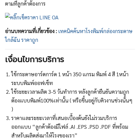
ตามที่ลูกค้าต้องการ
อ่านบทความที่เกี่ยวข้อง :
เทคนิคค้นหาโรงพิมพ์กล่องกระดาษ
ใกล้ฉัน ราคาถูก
เงื่อนไขการบริการ
ใช้กระดาษอาร์ตการ์ด 1 หน้า 350 แกรม พิมพ์ 4 สี 1หน้า
ระบบพิมพ์ออฟเซ็ท
ใช้ระยะเวลาผลิต 3-5 วันทำการ หลังลูกค้ายืนยันความถูก
ต้องแบบพิมพ์100%เท่านั้น ( หรือขึ้นอยู่กับคิวงานช่วงนั้นๆ
)
ราคาและระยะเวลาที่เสนอเบื้องต้นยังไม่รวมบริการ
ออกแบบ “ลูกค้าต้องมีไฟล์ .AI .EPS .PSD .PDF ที่พร้อม
สำหรับผลิตส่งมาให้โรงของเรา”