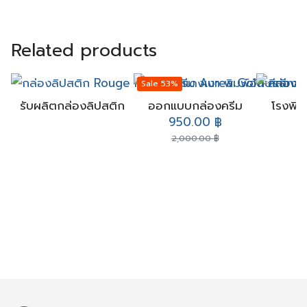
Related products
Sale 53%
รับผลิตกล่องลิปสติก
ออกแบบกล่องครีม
โรงพิม
Original price was: 2,00
Current price i
950.00
฿
2,000.00
฿