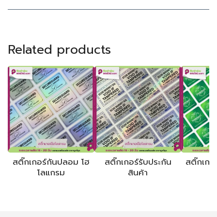
Related products
สติ๊กเกอร์กันปลอม โฮ
สติ๊กเกอร์รับประกัน
สติ๊กเกอร
โลแกรม
สินค้า