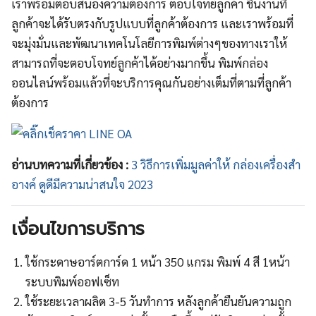
เราพร้อมตอบสนองความต้องการ ตอบโจทย์ลูกค้า ชิ้นงานที่
ลูกค้าจะได้รับตรงกับรูปแบบที่ลูกค้าต้องการ และเราพร้อมที่
จะมุ่งมั่นและพัฒนาเทคโนโลยีการพิมพ์ต่างๆของทางเราให้
สามารถที่จะตอบโจทย์ลูกค้าได้อย่างมากขึ้น พิมพ์กล่อง
ออนไลน์พร้อมแล้วที่จะบริการคุณกันอย่างเต็มที่ตามที่ลูกค้า
ต้องการ
อ่านบทความที่เกี่ยวข้อง :
3 วิธีการเพิ่มมูลค่าให้ กล่องเครื่องสำ
อางค์ ดูดีมีความน่าสนใจ 2023
เงื่อนไขการบริการ
ใช้กระดาษอาร์ตการ์ด 1 หน้า 350 แกรม พิมพ์ 4 สี 1หน้า
ระบบพิมพ์ออฟเซ็ท
ใช้ระยะเวลาผลิต 3-5 วันทำการ หลังลูกค้ายืนยันความถูก