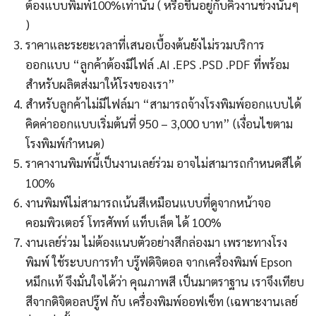
ต้องแบบพิมพ์100%เท่านั้น ( หรือขึ้นอยู่กับคิวงานช่วงนั้นๆ
)
ราคาและระยะเวลาที่เสนอเบื้องต้นยังไม่รวมบริการ
ออกแบบ “ลูกค้าต้องมีไฟล์ .AI .EPS .PSD .PDF ที่พร้อม
สำหรับผลิตส่งมาให้โรงของเรา”
สำหรับลูกค้าไม่มีไฟล์มา “สามารถจ้างโรงพิมพ์ออกแบบได้
คิดค่าออกแบบเริ่มต้นที่ 950 – 3,000 บาท” (เงื่อนไขตาม
โรงพิมพ์กำหนด)
ราคางานพิมพ์นี้เป็นงานเลย์ร่วม อาจไม่สามารถกำหนดสีได้
100%
งานพิมพ์ไม่สามารถเน้นสีเหมือนแบบที่ดูจากหน้าจอ
คอมพิวเตอร์ โทรศัพท์ แท็บเล็ต ได้ 100%
งานเลย์ร่วม ไม่ต้องแนบตัวอย่างสีกล่องมา เพราะทางโรง
พิมพ์ ใช้ระบบการทำ บรู๊ฟดิจิตอล จากเครื่องพิมพ์ Epson
หมึกแท้ จึงมั่นใจได้ว่า คุณภาพสี เป็นมาตราฐาน เราจึงเทียบ
สีจากดิจิตอลปรู๊ฟ กับ เครื่องพิมพ์ออฟเซ็ท (เฉพาะงานเลย์