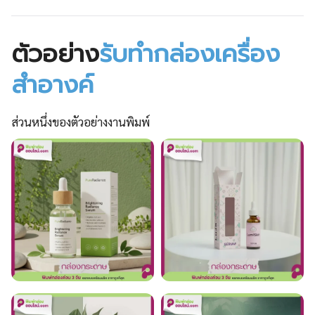
ตัวอย่าง
รับทำกล่องเครื่อง
สำอางค์
ส่วนหนึ่งของตัวอย่างงานพิมพ์