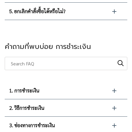
5. ยกเลิกคำสั่งซื้อได้หรือไม่?
คำถามที่พบบ่อย การชำระเงิน
1. การชำระเงิน
2. วิธีการชำระเงิน
3. ช่องทางการชำระเงิน