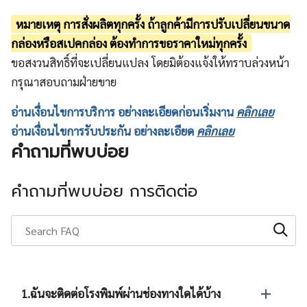
หมายเหตุ การสั่งผลิตทุกครั้ง ถ้าลูกค้ามีการปรับเปลี่ยนขนาด
กล่องหรือสเปคกล่อง ต้องทำการขอราคาใหม่ทุกครั้ง
ขอสงวนสิทธิ์ที่จะเปลี่ยนแปลง โดยมิต้องแจ้งให้ทราบล่วงหน้า
กรุณาสอบถามฝ่ายขาย
อ่านเงื่อนไขการบริการ อย่างละเอียดก่อนเริ่มงาน
คลิกเลย
อ่านเงื่อนไขการรับประกัน อย่างละเอียด
คลิกเลย
คำถามที่พบบ่อย
คำถามที่พบบ่อย การติดต่อ
1.ฉันจะติดต่อโรงพิมพ์ผ่านช่องทางใดได้บ้าง