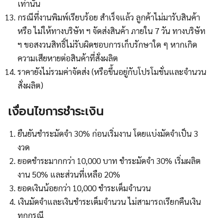
เท่านั้น
กรณีที่งานพิมพ์เรียบร้อย สำเร็จแล้ว ลูกค้าไม่มารับสินค้า
หรือ ไม่ให้ทางบริษัท ฯ จัดส่งสินค้า ภายใน 7 วัน ทางบริษัท
ฯ ขอสงวนสิทธิ์ไม่รับผิดชอบการเก็บรักษาใด ๆ หากเกิด
ความเสียหายต่อสินค้าที่สั่งผลิต
ราคายังไม่รวมค่าจัดส่ง (หรือขึ้นอยู่กับโปรโมชั่นและจำนวน
สั่งผลิต)
เงื่อนไขการชำระเงิน
ยืนยันชำระมัดจำ 30% ก่อนเริ่มงาน โดยแบ่งมัดจำเป็น 3
งวด
ยอดชำระมากกว่า 10,000 บาท ชำระมัดจำ 30% เริ่มผลิต
งาน 50% และส่วนที่เหลือ 20%
ยอดเงินน้อยกว่า 10,000 ชำระเต็มจำนวน
เงินมัดจำและเงินชำระเต็มจำนวน ไม่สามารถเรียกคืนเงิน
ทุกกรณี