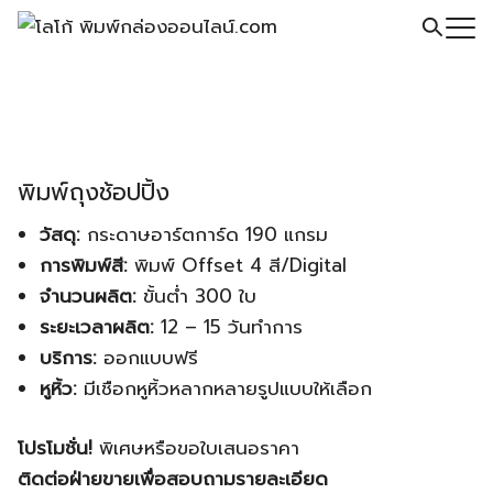
Skip
to
Search
content
for:
พิมพ์ถุงช้อปปิ้ง
วัสดุ:
กระดาษอาร์ตการ์ด 190 แกรม
การพิมพ์สี:
พิมพ์ Offset 4 สี/Digital
จำนวนผลิต:
ขั้นต่ำ 300 ใบ
ระยะเวลาผลิต:
12 – 15 วันทำการ
บริการ:
ออกแบบฟรี
หูหิ้ว:
มีเชือกหูหิ้วหลากหลายรูปแบบให้เลือก
โปรโมชั่น!
พิเศษหรือขอใบเสนอราคา
ติดต่อฝ่ายขายเพื่อสอบถามรายละเอียด