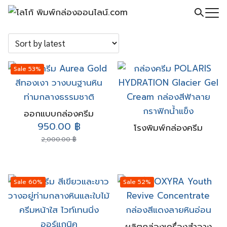
Skip
to
Search
content
for:
Sale 53%
ออกแบบกล่องครีม
Original
Current
950.00
฿
โรงพิมพ์กล่องครีม
price
price
2,000.00
฿
was:
is:
2,000.00 ฿.
950.00 ฿.
Sale 60%
Sale 52%
ผลิตกล่องเครื่องสำอาง