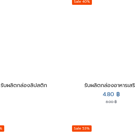
Sale 40%
รับผลิตกล่องลิปสติก
รับผลิตกล่องอาหารเสร
Original
Curre
4.80
฿
price
price
8.00
฿
was:
is:
8.00 ฿.
4.80 ฿
8%
Sale 53%