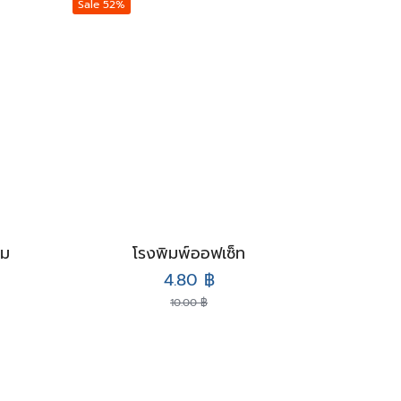
Sale 52%
ิม
โรงพิมพ์ออฟเซ็ท
nt
Original
Current
4.80
฿
price
price
10.00
฿
was:
is:
.
10.00 ฿.
4.80 ฿.