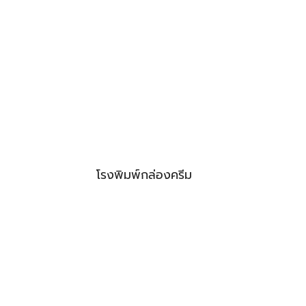
โรงพิมพ์กล่องครีม
ent
e
00 ฿.