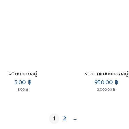
ผลิตกล่องสบู่
รับออกแบบกล่องสบู่
Original
Current
Original
Curr
5.00
฿
950.00
฿
price
price
price
pric
8.00
฿
2,000.00
฿
was:
is:
was:
is:
8.00 ฿.
5.00 ฿.
2,000.00 ฿.
950.
1
2
→