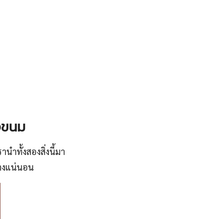
งขนม
นำทั้งสองสิ่งนี้มา
่างแน่นอน